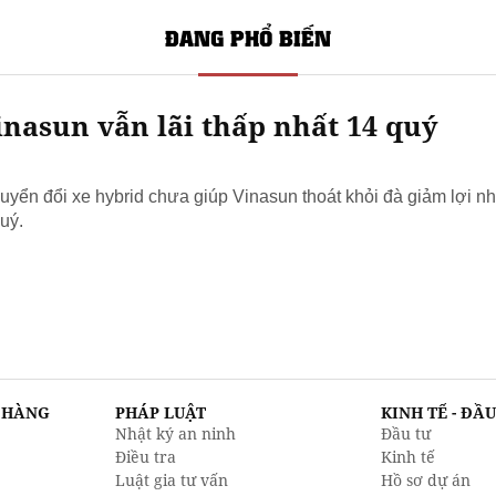
ĐANG PHỔ BIẾN
nasun vẫn lãi thấp nhất 14 quý
yển đổi xe hybrid chưa giúp Vinasun thoát khỏi đà giảm lợi nh
uý.
N HÀNG
PHÁP LUẬT
KINH TẾ - ĐẦ
Nhật ký an ninh
Đầu tư
Điều tra
Kinh tế
Luật gia tư vấn
Hồ sơ dự án