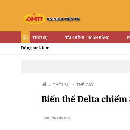
THỜI SỰ
TÀI CHÍNH - NGÂN HÀNG
P
Dòng sự kiện:
THỜI SỰ
THẾ GIỚI
Biến thể Delta chiếm
21/07/2021 08:11:47