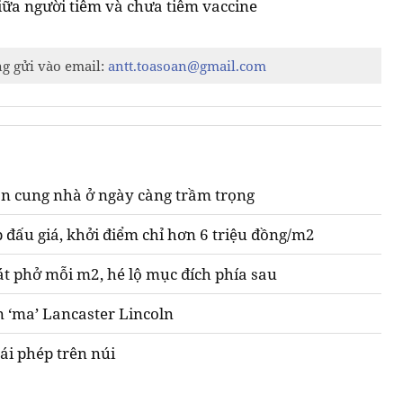
iữa người tiêm và chưa tiêm vaccine
ng gửi vào email:
antt.toasoan@gmail.com
n cung nhà ở ngày càng trầm trọng
 đấu giá, khởi điểm chỉ hơn 6 triệu đồng/m2
át phở mỗi m2, hé lộ mục đích phía sau
n ‘ma’ Lancaster Lincoln
ái phép trên núi