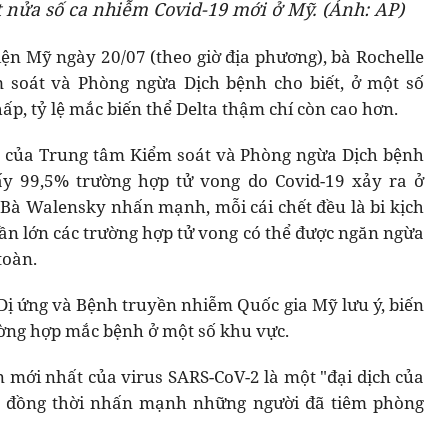
 nửa số ca nhiễm Covid-19 mới ở Mỹ. (Ảnh: AP)
iện Mỹ ngày 20/07 (theo giờ địa phương), bà Rochelle
 soát và Phòng ngừa Dịch bệnh cho biết, ở một số
ấp, tỷ lệ mắc biến thể Delta thậm chí còn cao hơn.
u của Trung tâm Kiểm soát và Phòng ngừa Dịch bệnh
ấy 99,5% trường hợp tử vong do Covid-19 xảy ra ở
Bà Walensky nhấn mạnh, mỗi cái chết đều là bi kịch
hần lớn các trường hợp tử vong có thể được ngăn ngừa
toàn.
 Dị ứng và Bệnh truyền nhiễm Quốc gia Mỹ lưu ý, biến
rường hợp mắc bệnh ở một số khu vực.
n mới nhất của virus SARS-CoV-2 là một "đại dịch của
, đồng thời nhấn mạnh những người đã tiêm phòng