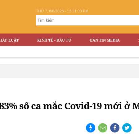
THỨ 7, 8/8/2026 - 12:21:38 PM
HÁP LUẬT
KINH TẾ - ĐẦU TƯ
BẢN TIN MEDIA
 83% số ca mắc Covid-19 mới ở 