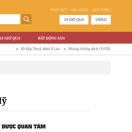
THỜI TIẾT
GIÁ VÀNG
GIỚI THIỆU
24 GIỜ QUA
VIDEO
24 GIỜ QUA
BẤT ĐỘNG SẢN
Vỡ đập Thuỷ điện ở Lào
Phòng chống dịch COVID-19
Mỹ
ĐƯỢC QUAN TÂM