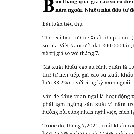
B
ốn tháng qua, giá cao su có di
năm ngoái. Nhiều nhà đầu tư đ
Bài toán tiêu thụ
Theo số liệu từ Cục Xuất nhập khẩu (
su của Việt Nam ước đạt 200.000 tấn, 
về trị giá so với tháng 7.
Giá xuất khẩu cao su bình quân là 1.
thứ tư liên tiếp, giá cao su xuất kh
hơn 33,2% so với cùng kỳ năm ngoái.
Vấn đề đáng quan ngại là hoạt động x
phải tạm ngừng sản xuất vì nằm tr
hưởng bởi công nhân nghỉ việc, cách ly
Trước đó, tháng 7/2021, xuất khẩu cao 
lượt 25,3% về lượng và 22,8% về kim n