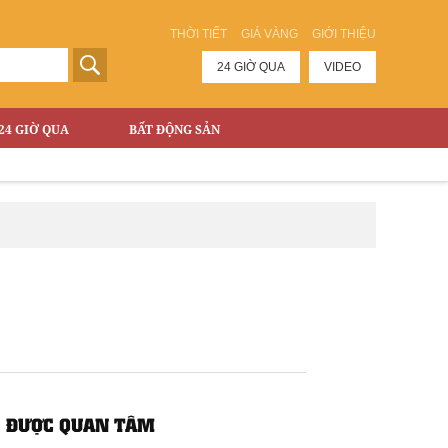
THỜI TIẾT
GIÁ VÀNG
GIỚI THIỆU
24 GIỜ QUA
VIDEO
24 GIỜ QUA
BẤT ĐỘNG SẢN
ĐƯỢC QUAN TÂM