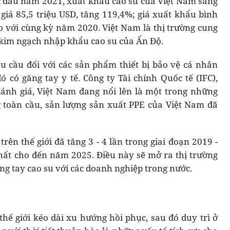
ng đầu năm 2021, xuất khẩu cao su của Việt Nam sang
 giá 85,5 triệu USD, tăng 119,4%; giá xuất khẩu bình
o với cùng kỳ năm 2020. Việt Nam là thị trường cung
g kim ngạch nhập khẩu cao su của Ấn Độ.
u cầu đối với các sản phẩm thiết bị bảo vệ cá nhân
ó có găng tay y tế. Công ty Tài chính Quốc tế (IFC),
ánh giá, Việt Nam đang nổi lên là một trong những
 toàn cầu, sản lượng sản xuất PPE của Việt Nam đã
ên thế giới đã tăng 3 - 4 lần trong giai đoạn 2019 -
hất cho đến năm 2025. Điều này sẽ mở ra thị trường
ng tay cao su với các doanh nghiệp trong nước.
hế giới kéo dài xu hướng hồi phục, sau đó duy trì ở