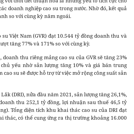
 với thời tiết thuận hòa là những yếu tố tích cực cho
các doanh nghiệp cao su trong nước. Nhờ đó, kết quả
nh so với cùng kỳ năm ngoái.
 su Việt Nam (GVR) đạt 10.544 tỷ đồng doanh thu và
 lượt tăng 77% và 171% so với cùng kỳ.
, doanh thu riêng mảng cao su của GVR sẽ tăng 23%
, chủ yếu nhờ sản lượng tăng 10% và giá bán trung
 cao su sẽ được hỗ trợ từ việc mở rộng công suất sản
c Lắk (DRI), nửa đầu năm 2021, sản lượng tăng 26,1%,
 doanh thu 252,1 tỷ đồng, lợi nhuận sau thuế 46,5 tỷ
ng). Tổng diện tích khu khai thác cao su của DRI đạt
ai thác, có thể cung ứng ra thị trường khoảng 16.000