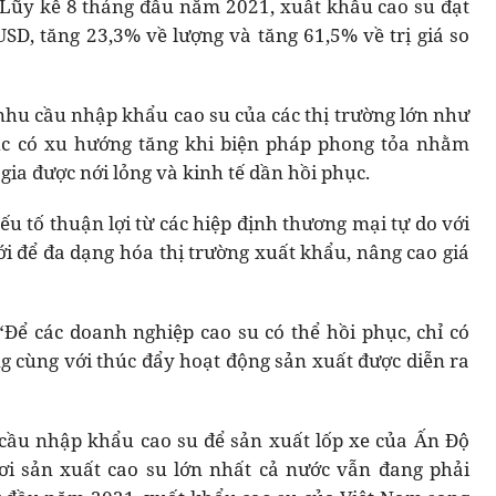
 Lũy kế 8 tháng đầu năm 2021, xuất khẩu cao su đạt
 USD, tăng 23,3% về lượng và tăng 61,5% về trị giá so
nhu cầu nhập khẩu cao su của các thị trường lớn như
tục có xu hướng tăng khi biện pháp phong tỏa nhằm
gia được nới lỏng và kinh tế dần hồi phục.
ếu tố thuận lợi từ các hiệp định thương mại tự do với
ới để đa dạng hóa thị trường xuất khẩu, nâng cao giá
 các doanh nghiệp cao su có thể hồi phục, chỉ có
g cùng với thúc đẩy hoạt động sản xuất được diễn ra
 cầu nhập khẩu cao su để sản xuất lốp xe của Ấn Độ
nơi sản xuất cao su lớn nhất cả nước vẫn đang phải