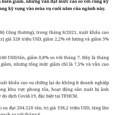
ễn biến giảm, nhưng vẫn đạt mức cao so với cùng kỳ
ang kỳ vọng vào mùa vụ cuối năm của ngành này.
Bộ Công thương), trong tháng 8/2021, xuất khẩu cao
trị giá 328 triệu USD, giảm 2,2% về lượng và giảm 3%
640 USD/tấn, giảm 0,8% so với tháng 7. Đây là tháng
ẩu giảm, nhưng tổng mức giảm chỉ là 7,5% và vẫn cao
uất khẩu cao su chững lại do không ít doanh nghiệp
ong khu vực phong tỏa, hoạt động sản xuất bị ảnh
 do dịch Covid-19, đặc biệt tại TP.HCM.
su đạt 204.520 tấn, trị giá 338,2 triệu USD, tăng lần
gạch so với tháng 6.