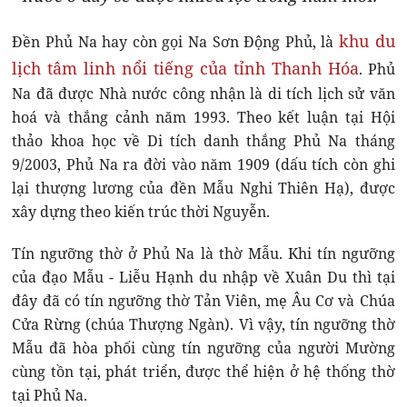
khu du
Đền Phủ Na hay còn gọi Na Sơn Động Phủ, là
lịch tâm linh nổi tiếng của tỉnh Thanh Hóa
. Phủ
Na đã được Nhà nước công nhận là di tích lịch sử văn
hoá và thắng cảnh năm 1993. Theo kết luận tại Hội
thảo khoa học về Di tích danh thắng Phủ Na tháng
9/2003, Phủ Na ra đời vào năm 1909 (dấu tích còn ghi
lại thượng lương của đền Mẫu Nghi Thiên Hạ), được
xây dựng theo kiến trúc thời Nguyễn.
Tín ngưỡng thờ ở Phủ Na là thờ Mẫu. Khi tín ngưỡng
của đạo Mẫu - Liễu Hạnh du nhập về Xuân Du thì tại
đây đã có tín ngưỡng thờ Tản Viên, mẹ Âu Cơ và Chúa
Cửa Rừng (chúa Thượng Ngàn). Vì vậy, tín ngưỡng thờ
Mẫu đã hòa phối cùng tín ngưỡng của người Mường
cùng tồn tại, phát triển, được thể hiện ở hệ thống thờ
tại Phủ Na.