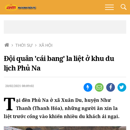
THỜI SỰ
XÃ HỘI
Đội quân 'cái bang' la liệt ở khu du
lịch Phủ Na
20/02/2021 08:09:02
T
ại đền Phủ Na ở xã Xuân Du, huyện Như
Thanh (Thanh Hóa), những người ăn xin la
liệt trước cổng vào khiến nhiều du khách ái ngại.