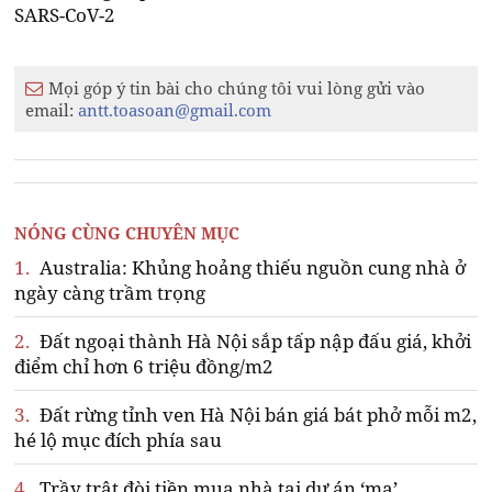
SARS-CoV-2
Mọi góp ý tin bài cho chúng tôi vui lòng gửi vào
email:
antt.toasoan@gmail.com
NÓNG CÙNG CHUYÊN MỤC
1.
Australia: Khủng hoảng thiếu nguồn cung nhà ở
ngày càng trầm trọng
2.
Đất ngoại thành Hà Nội sắp tấp nập đấu giá, khởi
điểm chỉ hơn 6 triệu đồng/m2
3.
Đất rừng tỉnh ven Hà Nội bán giá bát phở mỗi m2,
hé lộ mục đích phía sau
4.
Trầy trật đòi tiền mua nhà tại dự án ‘ma’