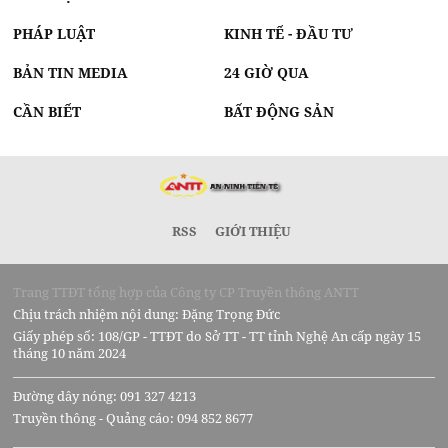
PHÁP LUẬT
KINH TẾ - ĐẦU TƯ
BẢN TIN MEDIA
24 GIỜ QUA
CẦN BIẾT
BẤT ĐỘNG SẢN
RSS
GIỚI THIỆU
Trang TTĐT tổng hợp của Công ty CP Truyền thông ANTT
Chịu trách nhiệm nội dung: Đặng Trọng Đức
Giấy phép số: 108/GP - TTĐT do Sở TT - TT tỉnh Nghệ An cấp ngày 15
tháng 10 năm 2024
Đường dây nóng: 091 327 4213
Truyền thông - Quảng cáo: 094 852 8677