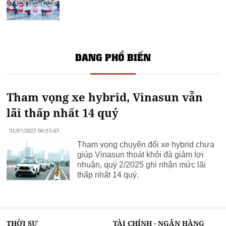
ĐANG PHỔ BIẾN
Tham vọng xe hybrid, Vinasun vẫn
lãi thấp nhất 14 quý
31/07/2025 06:15:43
Tham vọng chuyển đổi xe hybrid chưa
giúp Vinasun thoát khỏi đà giảm lợi
nhuận, quý 2/2025 ghi nhận mức lãi
thấp nhất 14 quý.
THỜI SỰ
TÀI CHÍNH - NGÂN HÀNG