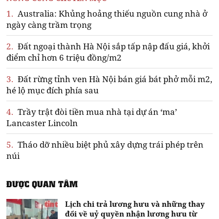
1.
Australia: Khủng hoảng thiếu nguồn cung nhà ở
ngày càng trầm trọng
2.
Đất ngoại thành Hà Nội sắp tấp nập đấu giá, khởi
điểm chỉ hơn 6 triệu đồng/m2
3.
Đất rừng tỉnh ven Hà Nội bán giá bát phở mỗi m2,
hé lộ mục đích phía sau
4.
Trầy trật đòi tiền mua nhà tại dự án ‘ma’
Lancaster Lincoln
5.
Tháo dỡ nhiều biệt phủ xây dựng trái phép trên
núi
ĐƯỢC QUAN TÂM
Lịch chi trả lương hưu và những thay
đổi về uỷ quyền nhận lương hưu từ