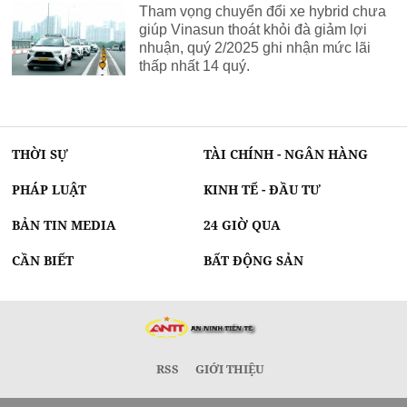
Tham vọng chuyển đổi xe hybrid chưa
giúp Vinasun thoát khỏi đà giảm lợi
nhuận, quý 2/2025 ghi nhận mức lãi
thấp nhất 14 quý.
THỜI SỰ
TÀI CHÍNH - NGÂN HÀNG
PHÁP LUẬT
KINH TẾ - ĐẦU TƯ
BẢN TIN MEDIA
24 GIỜ QUA
CẦN BIẾT
BẤT ĐỘNG SẢN
RSS
GIỚI THIỆU