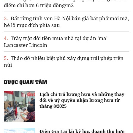
điểm chỉ hơn 6 triệu đồng/m2
3.
Đất rừng tỉnh ven Hà Nội bán giá bát phở mỗi m2,
hé lộ mục đích phía sau
4.
Trầy trật đòi tiền mua nhà tại dự án ‘ma’
Lancaster Lincoln
5.
Tháo dỡ nhiều biệt phủ xây dựng trái phép trên
núi
ĐƯỢC QUAN TÂM
Lịch chi trả lương hưu và những thay
đổi về uỷ quyền nhận lương hưu từ
tháng 8/2025
Điện Gia Lai lãi kỷ lục, doanh thu hơn