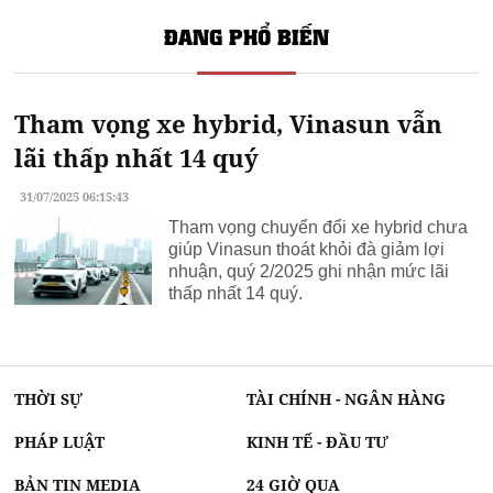
ĐANG PHỔ BIẾN
Tham vọng xe hybrid, Vinasun vẫn
lãi thấp nhất 14 quý
31/07/2025 06:15:43
Tham vọng chuyển đổi xe hybrid chưa
giúp Vinasun thoát khỏi đà giảm lợi
nhuận, quý 2/2025 ghi nhận mức lãi
thấp nhất 14 quý.
THỜI SỰ
TÀI CHÍNH - NGÂN HÀNG
PHÁP LUẬT
KINH TẾ - ĐẦU TƯ
BẢN TIN MEDIA
24 GIỜ QUA