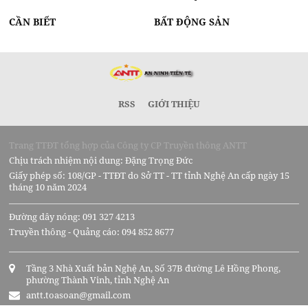
CẦN BIẾT
BẤT ĐỘNG SẢN
RSS
GIỚI THIỆU
Trang TTĐT tổng hợp của Công ty CP Truyền thông ANTT
Chịu trách nhiệm nội dung: Đặng Trọng Đức
Giấy phép số: 108/GP - TTĐT do Sở TT - TT tỉnh Nghệ An cấp ngày 15
tháng 10 năm 2024
Đường dây nóng: 091 327 4213
Truyền thông - Quảng cáo: 094 852 8677
Tầng 3 Nhà Xuất bản Nghệ An, Số 37B đường Lê Hồng Phong,
phường Thành Vinh, tỉnh Nghệ An
antt.toasoan@gmail.com