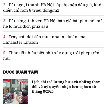
2.
Đất ngoại thành Hà Nội sắp tấp nập đấu giá, khởi
điểm chỉ hơn 6 triệu đồng/m2
3.
Đất rừng tỉnh ven Hà Nội bán giá bát phở mỗi m2,
hé lộ mục đích phía sau
4.
Trầy trật đòi tiền mua nhà tại dự án ‘ma’
Lancaster Lincoln
5.
Tháo dỡ nhiều biệt phủ xây dựng trái phép trên
núi
ĐƯỢC QUAN TÂM
Lịch chi trả lương hưu và những thay
đổi về uỷ quyền nhận lương hưu từ
tháng 8/2025