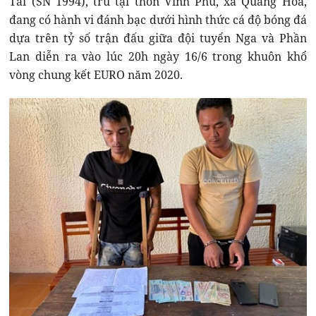
Tải (SN 1994), trú tại thôn Vĩnh Phú, xã Quảng Hòa,
đang có hành vi đánh bạc dưới hình thức cá độ bóng đá
dựa trên tỷ số trận đấu giữa đội tuyển Nga và Phần
Lan diễn ra vào lúc 20h ngày 16/6 trong khuôn khổ
vòng chung kết EURO năm 2020.