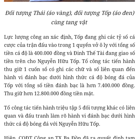
Đối tượng Thái (áo vàng), đối tượng Tốp (áo đen)
cùng tang vật
Lực lượng công an xác định, Tốp đang ghi các tỷ số cá
cược của trận đấu vào trong 1 quyển vở ô ly với tổng số
tiền cá độ là 400.000 đồng và Đinh Thế Tài đang giao số
tiền trên cho Nguyễn Hữu Tốp. Tổ công tác tiến hành
thu giữ 1 cuốn sổ có ghi các chữ và số liên quan đến
hành vi đánh bạc dưới hình thức cá độ bóng đá của
Tốp với tổng số tiền đánh bạc là hơn 7.400.000 đồng.
Thu giữ hơn 12.800.000 đồng tiền mặt.
Tổ công tác tiến hành triệu tập 5 đối tượng khác có liên
quan và đấu tranh làm rõ hành vi đánh bạc dưới hình
thức cá độ bóng đá với Nguyễn Hữu Tốp.
Hiện, CQĐT Công an TX Ba Đồn đã ra quyết định tạm