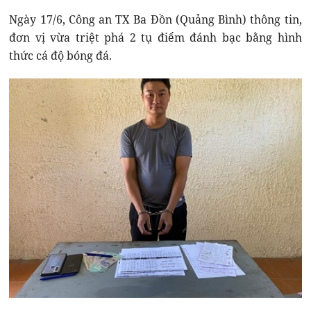
Ngày 17/6, Công an TX Ba Đồn (Quảng Bình) thông tin,
đơn vị vừa triệt phá 2 tụ điểm đánh bạc bằng hình
thức cá độ bóng đá.