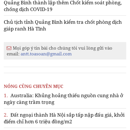
Quảng Bình thành lập thêm Chốt kiểm soát phòng,
chống dịch COVID-19
Chủ tịch tỉnh Quảng Bình kiểm tra chốt phòng dịch
giáp ranh Hà Tĩnh
Mọi góp ý tin bài cho chúng tôi vui lòng gửi vào
email:
antt.toasoan@gmail.com
NÓNG CÙNG CHUYÊN MỤC
1.
Australia: Khủng hoảng thiếu nguồn cung nhà ở
ngày càng trầm trọng
2.
Đất ngoại thành Hà Nội sắp tấp nập đấu giá, khởi
điểm chỉ hơn 6 triệu đồng/m2